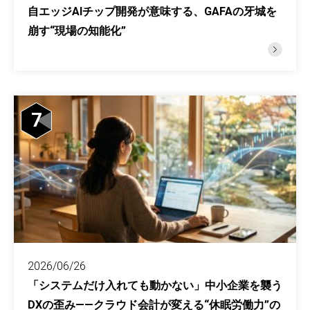
自エッジAIチップ開発が意味する、GAFAの牙城を
崩す“現場の知能化”
7
2026/06/26
「システムだけ入れても動かない」中小企業を襲う
DXの歪み——クラウド会計が変える“休眠労働力”の